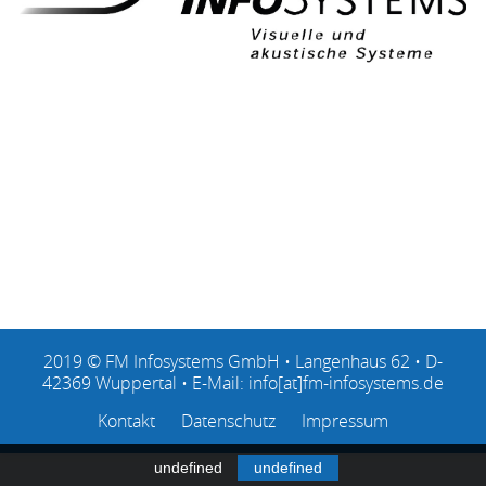
2019 © FM Infosystems GmbH • Langenhaus 62 • D-
42369 Wuppertal • E-Mail:
info[at]fm-infosystems.de
Kontakt
Datenschutz
Impressum
undefined
undefined